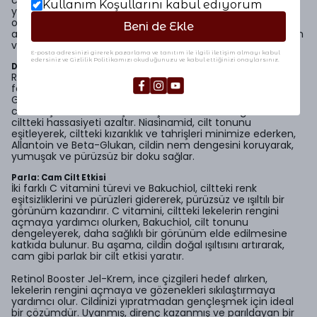
ciltteki mat görünüm ve ince çizgilerin azalmasına
Kullanım Koşullarını kabul ediyorum
yardımcı olurken, kolajen üretimini teşvik eder. Sonuç
olarak, cilt daha genç ve canlı bir görünüm kazanır. Bu
Beni de Ekle
aşama, cildin doğal yenilenme sürecini destekleyerek, uzun
vadede daha sağlıklı bir cilt yapısı oluşturur.
E-posta adresinizi girerek pazarlama ve tanıtım ile ilgili iletişim almayı kabul
edersiniz ve Gizlilik Politikamızı okuduğunuzu ve kabul ettiğinizi onaylarsınız.
Diren: Güçlü Cilt Bariyeri
Retinolün potansiyel tahriş etkilerini önlemek amacıyla
formüle edilen At Kestanesi, Niasinamid, Allantoin ve Beta-
Glukan gibi bileşenler, cilt bariyerini güçlendirir. Bu aşama,
cildin dış etkenlere karşı direnç kazanmasını sağlar ve
ciltteki hassasiyeti azaltır. Niasinamid, cilt tonunu
eşitleyerek, ciltteki kızarıklık ve tahrişleri minimize ederken,
Allantoin ve Beta-Glukan, cildin nem dengesini koruyarak,
yumuşak ve pürüzsüz bir doku sağlar.
Parla: Cam Cilt Etkisi
İki farklı C vitamini türevi ve Bakuchiol, ciltteki renk
eşitsizliklerini ve pürüzleri gidererek, pürüzsüz ve ışıltılı bir
görünüm kazandırır. C vitamini, ciltteki lekelerin rengini
açmaya yardımcı olurken, Bakuchiol, cilt tonunu
dengeleyerek, daha sağlıklı bir görünüm elde edilmesine
katkıda bulunur. Bu aşama, cildin doğal ışıltısını artırarak,
cam gibi parlak bir cilt etkisi yaratır.
Retinol Booster Jel-Krem, ince çizgileri hedef alırken,
lekelerin rengini açmaya ve gözenekleri sıkılaştırmaya
yardımcı olur. Cildinizi yıpratmadan gençleşmek için ideal
bir çözümdür. Uyanmış, direnç kazanmış ve parıldayan bir