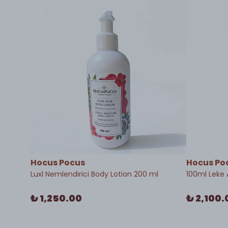
Hocus Pocus
Hocus Po
Luxl Nemlendirici Body Lotion 200 ml
100ml Leke 
₺ 1,250.00
₺ 2,100.