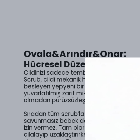
Ovala&Arındır&Onar:
Hücresel Düzeyde Yenile
Cildinizi sadece temizleyen, bunu yapar
Scrub, cildi mekanik hasara uğratmada
besleyen yepyeni bir krem peeling teknolo
yuvarlatılmış zarif mikro kürelere sahip b
olmadan pürüzsüzleşen, ipeksi ve kusursuz
Sıradan tüm scrub’lardan bu formülü ayıra
savunmasız bebek deriyi dış dünyanın yı
izin vermez. Tam olarak #Ovala&Arındır&
cilalayıp uzaklaştırırken, alttan çıkan o