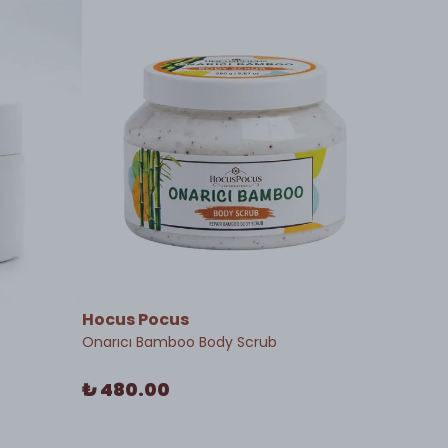
Hocus Pocus
Hocus 
Onarıcı Bamboo Body Scrub
10ml Lek
₺ 480.00
₺ 280