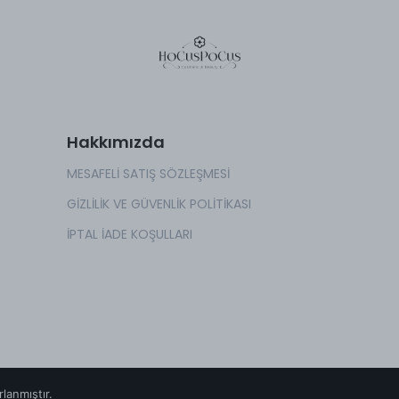
Hakkımızda
MESAFELİ SATIŞ SÖZLEŞMESİ
GİZLİLİK VE GÜVENLİK POLİTİKASI
İPTAL İADE KOŞULLARI
rlanmıştır.