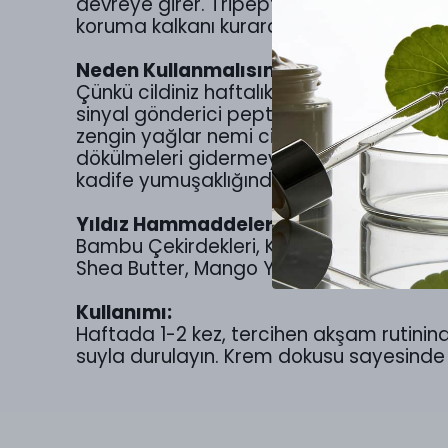
devreye girer. Tripeptide-5, hidrolize pr
koruma kalkanı kurarak geride yumuşacı
Neden Kullanmalısınız?
Çünkü cildiniz haftalık yenilenme sürec
sinyal gönderici peptidler, pirinç ve beze
zengin yağlar nemi cilde hapseder. Bu on
dökülmeleri gidermeye yardımcı olurken
kadife yumuşaklığında bir cilt bırakır.
Yıldız Hammaddeler:
Bambu Çekirdekleri, Kayısı Çekirdeği Tozu,
Shea Butter, Mango Yağı, Hindistan Ceziz
Kullanımı:
Haftada 1-2 kez, tercihen akşam rutinind
suyla durulayın. Krem dokusu sayesinde c