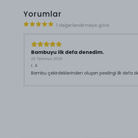
Yorumlar
1 değerlendirmeye göre
Bambuyu ilk defa denedim.
23 Temmuz 2026
L.
A.
Bambu çekirdeklerinden oluşan peelingi ilk defa