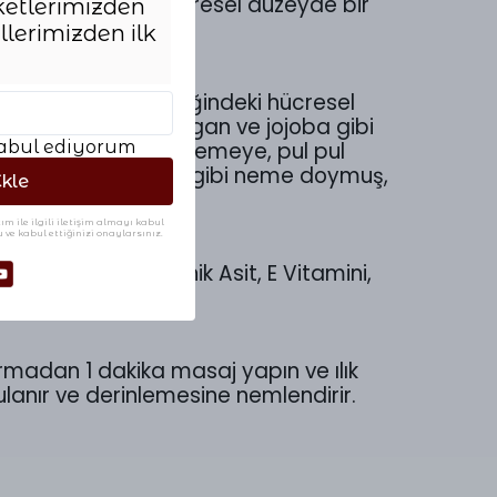
a sarıp sarmalar; hücresel düzeyde bir
ketlerimizden
.
llerimizden ilk
betmemelidir. İçeriğindeki hücresel
ken; mango, kakao, argan ve jojoba gibi
kabul ediyorum
e, cilt tonunu eşitlemeye, pul pul
l, adeta kremlenmiş gibi neme doymuş,
Ekle
m ile ilgili iletişim almayı kabul
 ve kabul ettiğinizi onaylarsınız.
 Hidrolize Hyaluronik Asit, E Vitamini,
rmadan 1 dakika masaj yapın ve ılık
lanır ve derinlemesine nemlendirir.