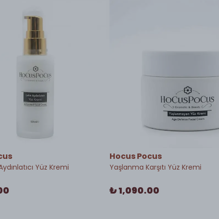
cus
Hocus Pocus
Aydınlatıcı Yüz Kremi
Yaşlanma Karşıtı Yüz Kremi
00
₺ 1,090.00