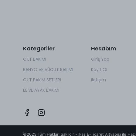
Kategoriler
Hesabım
CİLT BAKIMI
Giriş Yap
BANYO VE VÜCUT BAKIMI
Kayıt Ol
CİLT BAKIM SETLERİ
İletişim
EL VE AYAK BAKIMI
©2023 Tüm Hakları Saklıdır - ikas E-Ticaret
Altyapısı ile Hazı